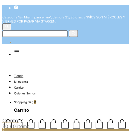
Categoria "En Miami para envio", demora 25/30 dias. ENVÍOS SON MIÉRCOLES Y
VIERNES POR PAGAR VÍA STARKEN.
Tienda
Mi cuenta
Carrito
Quienes Somos
Shopping Bag
0
Carrito
Carrito
$
0
/ 0 items