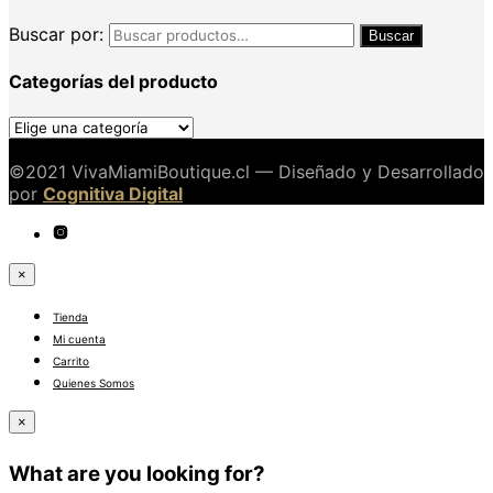
Buscar por:
Buscar
Categorías del producto
©2021 VivaMiamiBoutique.cl — Diseñado y Desarrollado
por
Cognitiva Digital
×
Tienda
Mi cuenta
Carrito
Quienes Somos
×
What are you looking for?