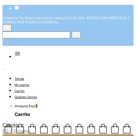
Categoria "En Miami para envio", demora 25/30 dias. ENVÍOS SON MIÉRCOLES Y
VIERNES POR PAGAR VÍA STARKEN.
Tienda
Mi cuenta
Carrito
Quienes Somos
Shopping Bag
0
Carrito
Carrito
$
0
/ 0 items