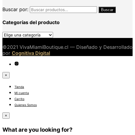
Buscar por:
Buscar
Categorías del producto
©2021 VivaMiamiBoutique.cl — Diseñado y Desarrollado
por
Cognitiva Digital
×
Tienda
Mi cuenta
Carrito
Quienes Somos
×
What are you looking for?