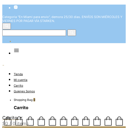
Categoria "En Miami para envio", demora 25/30 dias. ENVÍOS SON MIÉRCOLES Y
VIERNES POR PAGAR VÍA STARKEN.
Tienda
Mi cuenta
Carrito
Quienes Somos
Shopping Bag
0
Carrito
Carrito
$
0
/ 0 items