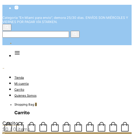
Categoria "En Miami para envio", demora 25/30 dias. ENVÍOS SON MIÉRCOLES Y
VIERNES POR PAGAR VÍA STARKEN.
Tienda
Mi cuenta
Carrito
Quienes Somos
Shopping Bag
0
Carrito
Carrito
$
0
/ 0 items