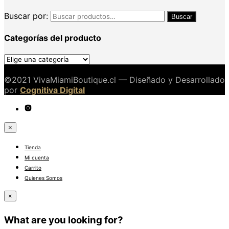
Buscar por:
Buscar
Categorías del producto
©2021 VivaMiamiBoutique.cl — Diseñado y Desarrollado
por
Cognitiva Digital
×
Tienda
Mi cuenta
Carrito
Quienes Somos
×
What are you looking for?