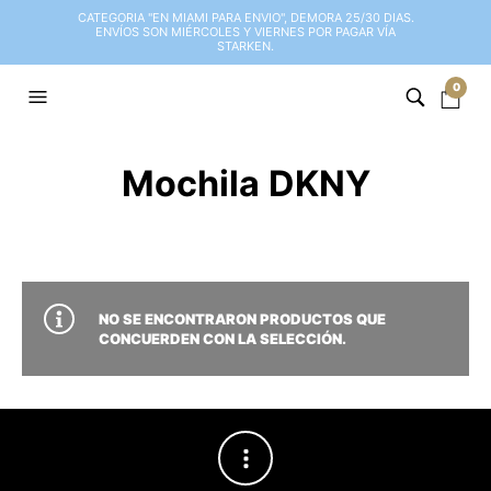
CATEGORIA "EN MIAMI PARA ENVIO", DEMORA 25/30 DIAS.
ENVÍOS SON MIÉRCOLES Y VIERNES POR PAGAR VÍA
STARKEN.
0
Mochila DKNY
NO SE ENCONTRARON PRODUCTOS QUE
CONCUERDEN CON LA SELECCIÓN.