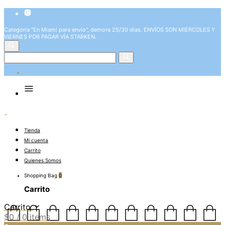
Categoria "En Miami para envio", demora 25/30 dias. ENVÍOS SON MIÉRCOLES Y
VIERNES POR PAGAR VÍA STARKEN.
Tienda
Mi cuenta
Carrito
Quienes Somos
Shopping Bag
0
Carrito
Carrito
$
0
/ 0 items