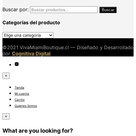
Buscar por:
Buscar
Categorías del producto
©2021 VivaMiamiBoutique.cl — Diseñado y Desarrollado
por
Cognitiva Digital
×
Tienda
Mi cuenta
Carrito
Quienes Somos
×
What are you looking for?