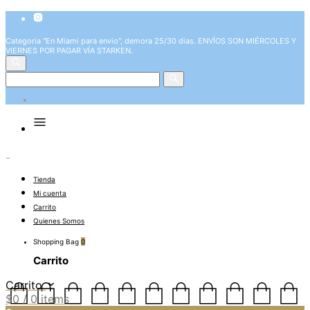
Categoria "En Miami para envio", demora 25/30 dias. ENVÍOS SON MIÉRCOLES Y
VIERNES POR PAGAR VÍA STARKEN.
Tienda
Mi cuenta
Carrito
Quienes Somos
Shopping Bag
0
Carrito
Carrito
$
0
/ 0 items