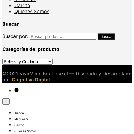
Carrito
Quienes Somos
Buscar
Buscar por:
Buscar
Categorías del producto
©2021 VivaMiamiBoutique.cl — Diseñado y Desarrollado
por
Cognitiva Digital
×
Tienda
Mi cuenta
Carrito
Quienes Somos