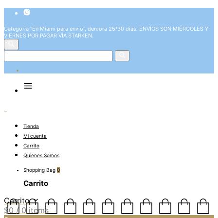
Categoria "En Miami para envio", demora 25/30 dias. ENVÍOS SON MIÉRCOLES Y
VIERNES POR PAGAR VÍA STARKEN.
Tienda
Mi cuenta
Carrito
Quienes Somos
Shopping Bag
0
Carrito
Carrito
$
0
/ 0 items