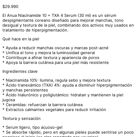
$
29.990
El Anua Niacinamide 10 + TXA 4 Serum (30 ml) es un sérum
despigmentante coreano diseñado para mejorar manchas, tono
desigual y textura de la piel, combinando dos activos muy usados en
tratamiento de hiperpigmentación.
Qué hace en la piel
* Ayuda a reducir manchas oscuras y marcas post-acné
* Unifica el tono y mejora la luminosidad general
* Contribuye a afinar textura y apariencia de poros
* Apoya la barrera cutánea para una piel más resistente
Ingredientes clave
* Niacinamida 10%: ilumina, regula sebo y mejora textura
* Ácido tranexámico (TXA) 4%: ayuda a disminuir hiperpigmentación
y manchas persistentes
* Ácido hialurónico y poliglutámico: hidratan y mantienen la piel
jugosa
* Ceramidas: refuerzan la barrera cutánea
* Extractos calmantes vegetales para reducir irritación
Textura y sensación
* Serum ligero, tipo acuoso-gel
* Se absorbe rápido, pero en algunas pieles puede sentirse un poco
pegajoso al inicio (es algo reportado por usuarios)