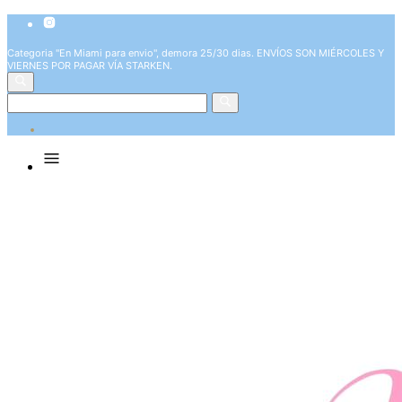
Categoria "En Miami para envio", demora 25/30 dias. ENVÍOS SON MIÉRCOLES Y
VIERNES POR PAGAR VÍA STARKEN.