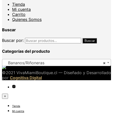
Tienda
Mi cuenta
Carrito
Quienes Somos
Buscar
Buscar por:
Buscar
Categorías del producto
Bananos/Riñoneras
×
©2021 VivaMiamiBoutique.cl — Diseñado y Desarrollado
por
Cognitiva Digital
×
Tienda
Mi cuenta