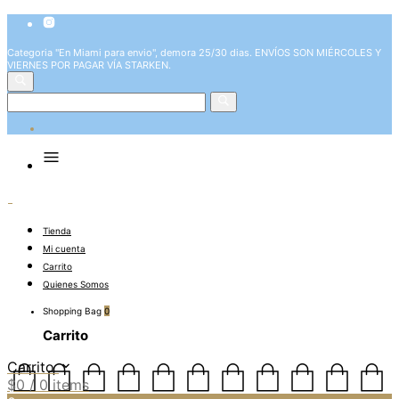
Categoria "En Miami para envio", demora 25/30 dias. ENVÍOS SON MIÉRCOLES Y
VIERNES POR PAGAR VÍA STARKEN.
Tienda
Mi cuenta
Carrito
Quienes Somos
Shopping Bag
0
Carrito
Carrito
$
0
/ 0 items