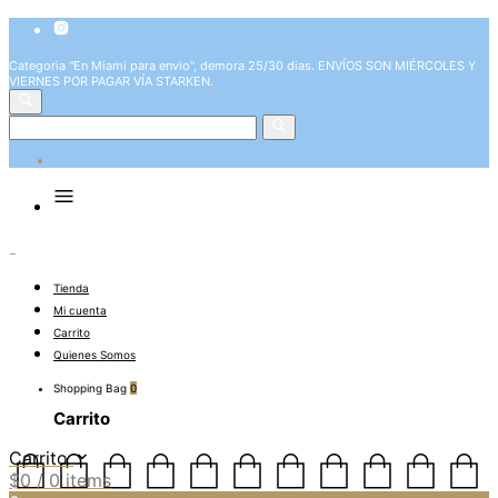
Categoria "En Miami para envio", demora 25/30 dias. ENVÍOS SON MIÉRCOLES Y
VIERNES POR PAGAR VÍA STARKEN.
Tienda
Mi cuenta
Carrito
Quienes Somos
Shopping Bag
0
Carrito
Carrito
$
0
/ 0 items