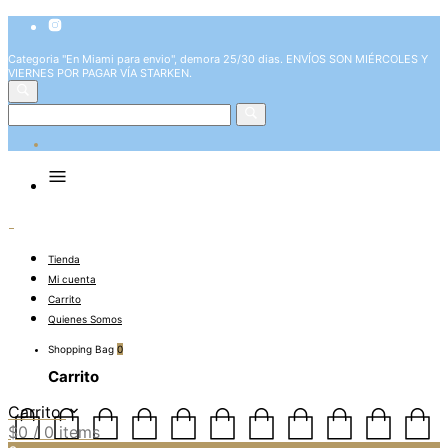
Categoria "En Miami para envio", demora 25/30 dias. ENVÍOS SON MIÉRCOLES Y
VIERNES POR PAGAR VÍA STARKEN.
Tienda
Mi cuenta
Carrito
Quienes Somos
Shopping Bag
0
Carrito
Carrito
$
0
/ 0 items