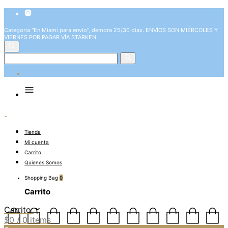
Categoria "En Miami para envio", demora 25/30 dias. ENVÍOS SON MIÉRCOLES Y
VIERNES POR PAGAR VÍA STARKEN.
Tienda
Mi cuenta
Carrito
Quienes Somos
Shopping Bag
0
Carrito
Carrito
$
0
/ 0 items