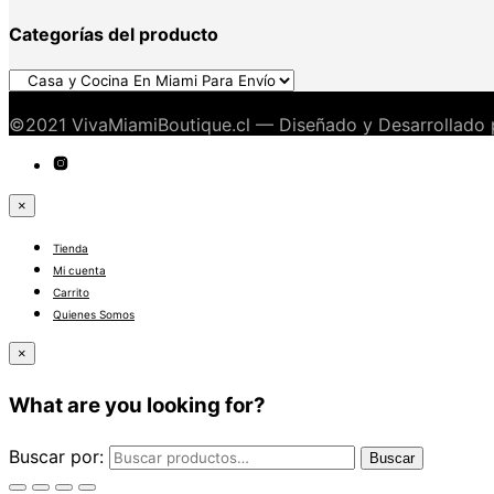
Categorías del producto
©2021 VivaMiamiBoutique.cl — Diseñado y Desarrollado
×
Tienda
Mi cuenta
Carrito
Quienes Somos
×
What are you looking for?
Buscar por:
Buscar