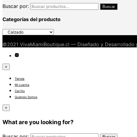
Buscar por:
Buscar
Categorías del producto
©2021 VivaMiamiBoutique.cl — Diseñado y Desarrollado
×
Tienda
Mi cuenta
Carrito
Quienes Somos
×
What are you looking for?
Buscar por:
Buscar