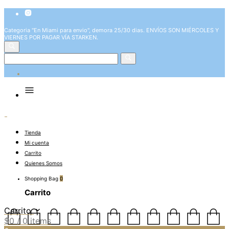
Categoria "En Miami para envio", demora 25/30 dias. ENVÍOS SON MIÉRCOLES Y
VIERNES POR PAGAR VÍA STARKEN.
Tienda
Mi cuenta
Carrito
Quienes Somos
Shopping Bag
0
Carrito
Carrito
$
0
/ 0 items