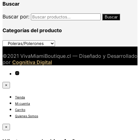
Buscar
Buscar por:
Buscar
Categorías del producto
©2021 VivaMiamiBoutique.cl — Diseñado y Desarrollado
por
Cognitiva Digital
×
Tienda
Mi cuenta
Carrito
Quienes Somos
×